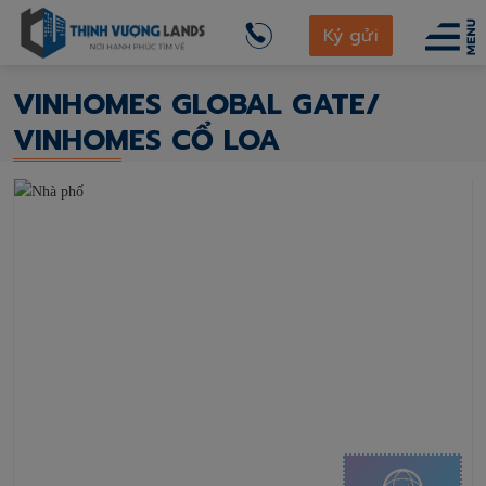
thinhvuonglands.com
Ký gửi
Vinhomes Global Gate/ Vinhomes Cổ Loa
VINHOMES GLOBAL GATE/
VINHOMES CỔ LOA