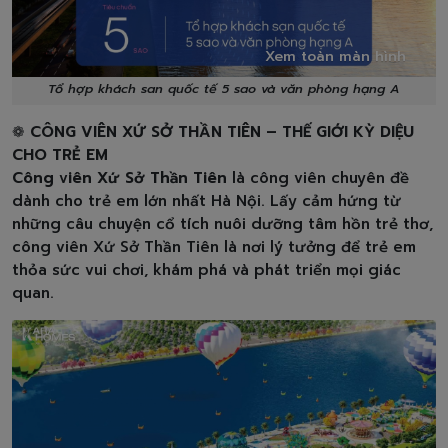
Xem toàn màn hình
Tổ hợp khách san quốc tế 5 sao và văn phòng hạng A
❁
CÔNG VIÊN XỨ SỞ THẦN TIÊN – THẾ GIỚI KỲ DIỆU
CHO TRẺ EM
Công viên Xứ Sở Thần Tiên
là công viên chuyên đề
dành cho trẻ em lớn nhất Hà Nội. Lấy cảm hứng từ
những câu chuyện cổ tích nuôi dưỡng tâm hồn trẻ thơ,
công viên Xứ Sở Thần Tiên là nơi lý tưởng để trẻ em
thỏa sức vui chơi, khám phá và phát triển mọi giác
quan.