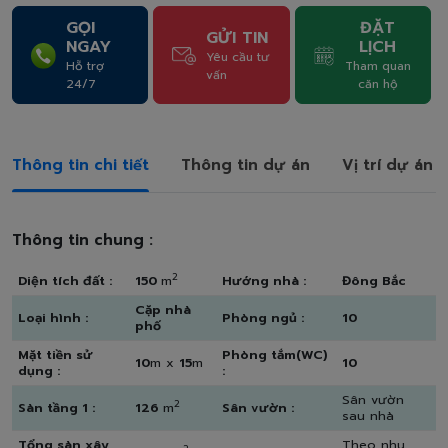
GỌI
ĐẶT
GỬI TIN
NGAY
LỊCH
Yêu cầu tư
Hỗ trợ
Tham quan
vấn
24/7
căn hộ
Thông tin chi tiết
Thông tin dự án
Vị trí dự án
Thông tin chung :
2
Diện tích đất :
150
m
Hướng nhà :
Đông Bắc
Cặp nhà
Loại hình :
Phòng ngủ :
10
phố
Mặt tiền sử
Phòng tắm(WC)
10
m x
15
m
10
dụng :
:
Sân vườn
2
Sàn tầng 1 :
126
m
Sân vườn :
sau nhà
Tổng sàn xây
Theo nhu