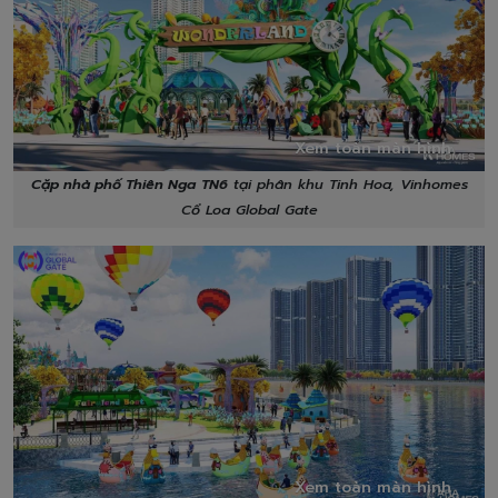
Xem toàn màn hình
Cặp nhà phố Thiên Nga
TN6
tại phân khu Tinh Hoa, Vinhomes
Cổ Loa Global Gate
Xem toàn màn hình