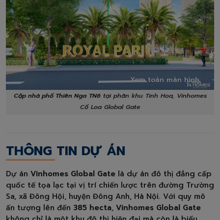
Xem toàn màn hình
Cặp nhà phố Thiên Nga
TN6
tại phân khu Tinh Hoa, Vinhomes
Cổ Loa Global Gate
THÔNG TIN DỰ ÁN
Dự án
Vinhomes Global Gate
là dự án đô thị đẳng cấp
quốc tế tọa lạc tại vị trí chiến lược trên đường Trường
Sa, xã Đông Hội, huyện Đông Anh, Hà Nội. Với quy mô
ấn tượng lên đến
385 hecta
,
Vinhomes Global Gate
không chỉ là một khu đô thị hiện đại mà còn là biểu