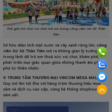
Xem toàn màn hình
Thế giới trò chơi vui chơi trẻ em trong công viên Xứ Sở Thần
Tiên
Sở hữu diện tích mặt nước và cây xanh rộng lớn,
công
viên Xứ Sở Thần Tiên
mở ra không gian lý tưởng và
trong lành để trẻ em thoả sức vui chơi, khám phá,
phát triển mọi giác quan giữa những thanh âm phong
phú từ thiên nhiên.
❁
TRUNG TÂM THƯƠNG MẠI VINCOM MEGA MALL
Quy mô lên tới 3ha với hàng trăm thương hiệu mua
sắm và dịch vụ cao cấp, cùng hệ thống shophouse
sầm uất.