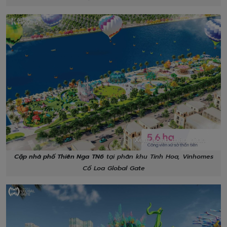
Xem toàn màn hình
Cặp nhà phố Thiên Nga
TN6
tại phân khu Tinh Hoa, Vinhomes
Cổ Loa Global Gate