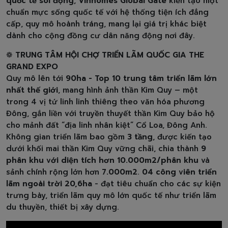
quốc tế sôi động
,
Vinhomes Global Gate
kiến tạo một
chuẩn mực sống quốc tế với hệ thống tiện ích đẳng
cấp, quy mô hoành tráng, mang lại giá trị khác biệt
dành cho cộng đồng cư dân năng động nơi đây.
❁
TRUNG TÂM HỘI CHỢ TRIỂN LÃM QUỐC GIA THE
GRAND EXPO
Quy mô lên tới
90ha - Top 10 trung tâm triển lãm lớn
nhất thế giới
, mang hình ảnh thần Kim Quy – một
trong 4 vị tứ linh linh thiêng theo văn hóa phương
Đông, gắn liền với truyền thuyết thần Kim Quy bảo hộ
cho mảnh đất “địa linh nhân kiệt” Cổ Loa, Đông Anh.
Không gian triển lãm bao gồm
3 tầng
, được kiến tạo
dưới khối mai thần Kim Quy vững chãi, chia thành
9
phân khu với diện tích hơn 10.000m2/phân khu
và
sảnh chính rộng lớn hơn
7.000m2
.
04 công viên triển
lãm ngoài trời 20,6ha
- đạt tiêu chuẩn cho các sự kiện
trưng bày, triển lãm quy mô lớn quốc tế như triển lãm
du thuyền, thiết bị xây dựng.