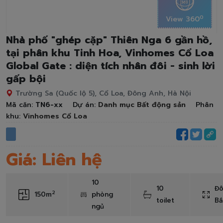
0
View 360
Nhà phố "ghép cặp" Thiên Nga 6 gần hồ,
tại phân khu Tinh Hoa, Vinhomes Cổ Loa
Global Gate : diện tích nhân đôi - sinh lời
gấp bội
Trường Sa (Quốc lộ 5), Cổ Loa, Đông Anh, Hà Nội
Mã căn:
TN6-xx
Dự án:
Danh mục Bất động sản
Phân
khu:
Vinhomes Cổ Loa
Giá: Liên hệ
10
10
Đ
2
150m
phòng
toilet
B
ngủ