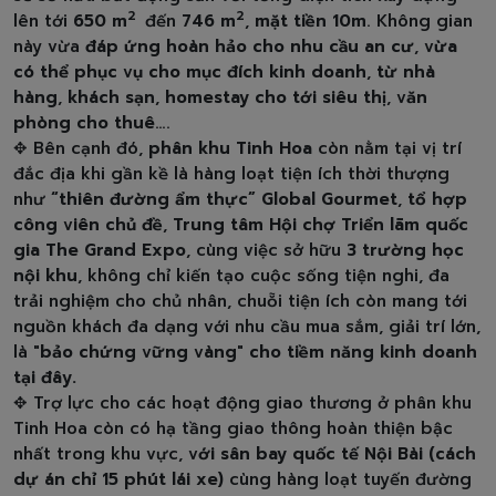
2
2
lên tới
650 m
đến
746 m
,
mặt tiền 10m
. Không gian
này vừa
đáp ứng hoàn hảo cho nhu cầu an cư
,
vừa
có thể phục vụ cho mục đích kinh doanh
,
từ nhà
hàng
,
khách sạn
,
homestay cho tới siêu thị
,
văn
phòng cho thuê
….
✥ Bên cạnh đó,
phân khu Tinh Hoa
còn nằm tại vị trí
đắc địa khi gần kề là hàng loạt tiện ích thời thượng
như
“thiên đường ẩm thực” Global Gourmet
,
tổ hợp
công viên chủ đề
,
Trung tâm Hội chợ Triển lãm quốc
gia The Grand Expo
, cùng việc sở hữu
3 trường học
nội khu
, không chỉ kiến tạo cuộc sống tiện nghi, đa
trải nghiệm cho chủ nhân, chuỗi tiện ích còn mang tới
nguồn khách đa dạng với nhu cầu mua sắm, giải trí lớn,
là
"bảo chứng vững vàng" cho tiềm năng kinh doanh
tại đây.
✥ Trợ lực cho các hoạt động giao thương ở phân khu
Tinh Hoa còn có hạ tầng giao thông hoàn thiện bậc
nhất trong khu vực,
với sân bay quốc tế Nội Bài (cách
dự án chỉ 15 phút lái xe)
cùng hàng loạt tuyến đường