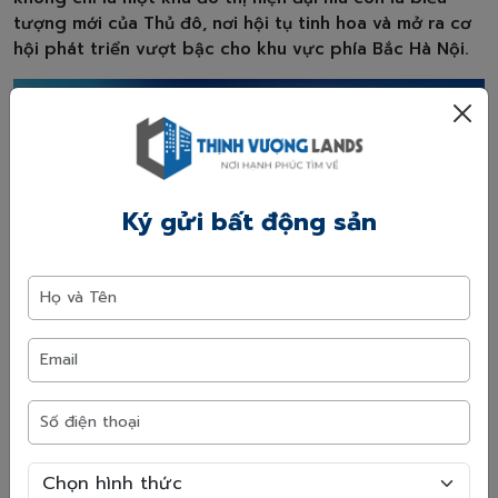
tượng mới của Thủ đô, nơi hội tụ tinh hoa và mở ra cơ
hội phát triển vượt bậc cho khu vực phía Bắc Hà Nội.
Ký gửi bất động sản
Xem toàn màn hình
Vinhomes Global Gate
- Thành phố thương mại quốc tế sôi
động đẳng cấp thế giới
Vinhomes Global Gate (Cổ Loa)
tọa lạc tại trục đường