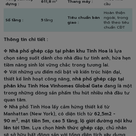
2
611,8
m
Thang máy :
dựng :
cầu
Hoàn thiện
Tiêu chuẩn bàn
ngoài, trong
Số tầng :
5
tầng
giao :
thô theo tiêu
chuẩn CĐT
Thông tin chi tiết :
✥
Nhà phố ghép cặp tại phân khu Tinh Hoa
là lựa
chọn sáng suốt dành cho nhà đầu tư tinh anh, hứa hẹn
tiềm năng sinh lời vững chắc trong tương lai.
✥ Với những ưu điểm nổi bật về kiến trúc hiện đại,
thiết kế linh hoạt công năng,
nhà phố ghép cặp tại
phân khu Tinh Hoa
Vinhomes Global Gate
đang là một
trong những dòng sản phẩm thu hút nhiều nhà đầu tư
quan tâm.
✥ Nhà phố Tinh Hoa lấy cảm hứng thiết kế từ
Manhattan (New York), có diện tích từ
62,5m2 -
2
90 m
,
mặt tiền 5m, cao 5 tầng
,
lộ giới đường nội khu
lên tới 13m.
Lựa chọn
hình thức ghép cặp
, chủ nhân
sẽ sở hữu bất động sản với tổng diện tích xây dựng