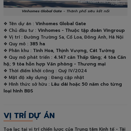
Xem toàn màn hình
Vinhomes Global Gate
- Thành phố siêu kết nối
❖ Tên dự án :
Vinhomes Global Gate
❖ Chủ đầu tư :
Vinhomes - Thuộc tập đoàn Vingroup
❖ Vị trí : Đường Trường Sa, Cổ Loa, Đông Anh, Hà Nội
❖ Quy mô :
385 ha
❖ Phân khu :
Tinh Hoa, Thịnh Vượng, Cát Tường
❖ Quy mô phát triển :
4.147 căn Thấp tầng
;
4 tòa Căn
hộ
;
9 tòa hỗn hợp Văn phòng - Thương mại
❖ Thời điểm khởi công : Quý IV/2024
❖ Mật độ xây dựng : Đang cập nhật
❖ Hình thức sở hữu :
Lâu dài hoặc 50 năm cho từng
loại hình BĐS
VỊ TRÍ DỰ ÁN
Tọa lạc tại vị trí chiến lược của Trung tâm Kinh tế - Tài