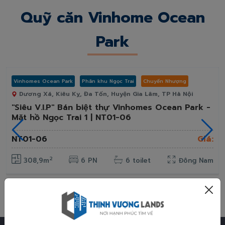
Quỹ căn Vinhome Ocean
Park
Vinhomes Ocean Park
Phân khu Ngọc Trai
Chuyển Nhượng
Mới
Hot
Dương Xá, Kiêu Kỵ, Đa Tốn, Huyện Gia Lâm, TP Hà Nội
"Siêu V.I.P" Bán biệt thự Vinhomes Ocean Park -
Mặt hồ Ngọc Trai 1 | NT01-06
NT01-06
Giá:
2
308,9m
6 PN
6 toilet
Đông Nam