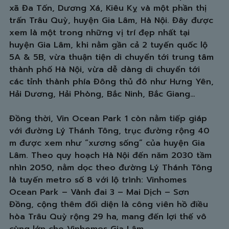
xã Đa Tốn, Dương Xá, Kiêu Kỵ và một phần thị
trấn Trâu Quỳ, huyện Gia Lâm, Hà Nội. Đây được
xem là một trong những vị trí đẹp nhất tại
huyện Gia Lâm, khi nằm gần cả 2 tuyến quốc lộ
5A & 5B, vừa thuận tiện di chuyển tới trung tâm
thành phố Hà Nội, vừa dễ dàng di chuyển tới
các tỉnh thành phía Đông thủ đô như Hưng Yên,
Hải Dương, Hải Phòng, Bắc Ninh, Bắc Giang…
Đồng thời, Vin Ocean Park 1 còn nằm tiếp giáp
với đường Lý Thánh Tông, trục đường rộng 40
m được xem như “xương sống” của huyện Gia
Lâm. Theo quy hoạch Hà Nội đến năm 2030 tầm
nhìn 2050, nằm dọc theo đường Lý Thánh Tông
là tuyến metro số 8 với lộ trình: Vinhomes
Ocean Park – Vành đai 3 – Mai Dịch – Sơn
Đồng, cộng thêm đối diện là công viên hồ điều
hòa Trâu Quỳ rộng 29 ha, mang đến lợi thế vô
cùng lớn cho Vinhomes Gia Lâm.