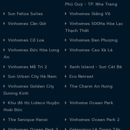
Phú Quý - TP. Nha Trang
Sun Feliza Suites
Vinhomes Giảng Võ
Vinhomes Cần Giờ
Vinhomes 500Ha Hòa Lạc
Thạch Thất
Vinhomes Cổ Loa
Vinhomes Đan Phượng
Vinhomes Đức Hòa Long
Vinhomes Cao Xà Lá
An
Vinhomes Mễ Trì 2
Xanh Island - Sun Cát Bà
Sun Urban City Hà Nam
Eco Retreat
Vinhomes Golden City
The Charm An Hưng
Dương Kinh
Khu đô thị Lideco Huyện
Vinhome Ocean Park
Hoài Đức
The Senique Hanoi
Vinhomes Ocean Park 2
Vinhomes Ocean Park 3
Geleximco Lê Trọng Tấn