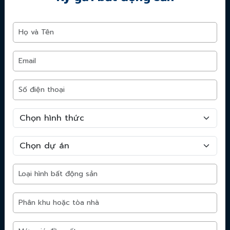
Thịnh Vượng Lands - Kết nối bất động sản
Tự hào là một trong những nhân viên tư vấn Bất động
sản xuất xắc nhất năm 2018 với hơn 100 dự án tư vấn
mua - bán thành công, tôi tự tin giúp bạn với mọi nhu
cầu về bất động sản ở và cho thuê,...
Dự án nổi bật
Imperia Sky Park
Vinhomes Hạ Long Xanh
Vinhomes Olympic Hà Nội
Dự án khu nhà ở Vinhomes
Phú Quý - TP. Nha Trang
Sun Feliza Suites
Vinhomes Giảng Võ