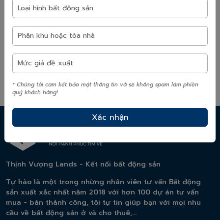
Căn hộ mới mở bán ở Hà Nội ngày càng đắt đỏ, giao dịch
ra sao?
07/08/2026
* Chúng tôi cam kết bảo mật thông tin và sẽ không spam làm phiền
quý khách hàng!
Thịnh Vượng Lands - Kết nối bất động sản
Tự hào là một trong những nhân viên tư vấn Bất động
sản xuất xắc nhất năm 2018 với hơn 100 dự án tư vấn
mua - bán thành công, tôi tự tin giúp bạn với mọi nhu
cầu về bất động sản ở và cho thuê,...