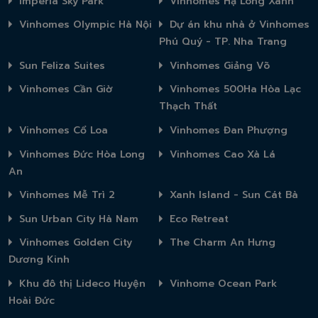
Imperia Sky Park
Vinhomes Hạ Long Xanh
Vinhomes Olympic Hà Nội
Dự án khu nhà ở Vinhomes
Phú Quý - TP. Nha Trang
Sun Feliza Suites
Vinhomes Giảng Võ
Vinhomes Cần Giờ
Vinhomes 500Ha Hòa Lạc
Thạch Thất
Vinhomes Cổ Loa
Vinhomes Đan Phượng
Vinhomes Đức Hòa Long
Vinhomes Cao Xà Lá
An
Vinhomes Mễ Trì 2
Xanh Island - Sun Cát Bà
Sun Urban City Hà Nam
Eco Retreat
Vinhomes Golden City
The Charm An Hưng
Dương Kinh
Khu đô thị Lideco Huyện
Vinhome Ocean Park
Hoài Đức