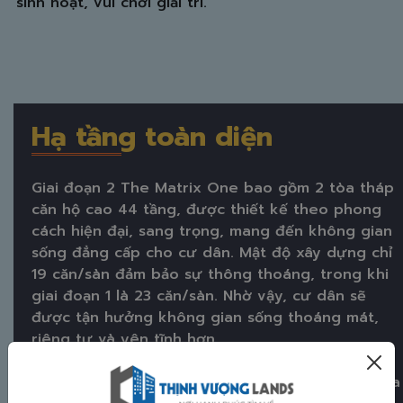
sinh hoạt, vui chơi giải trí.
Hạ tầng toàn diện
Giai đoạn 2 The Matrix One bao gồm 2 tòa tháp
căn hộ cao 44 tầng, được thiết kế theo phong
cách hiện đại, sang trọng, mang đến không gian
sống đẳng cấp cho cư dân. Mật độ xây dựng chỉ
19 căn/sàn đảm bảo sự thông thoáng, trong khi
giai đoạn 1 là 23 căn/sàn. Nhờ vậy, cư dân sẽ
được tận hưởng không gian sống thoáng mát,
riêng tư và yên tĩnh hơn.
Lấy cảm hứng từ những tòa tháp biểu tượng của