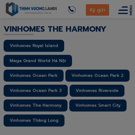
thinhvuonglands.com
View 360°
Ký gửi
Vinhomes The Harmony
VINHOMES THE HARMONY
Vinhomes Royal Island
Mega Grand World Hà Nội
Vinhomes Ocean Park
Vinhomes Ocean Park 2
Vinhomes Ocean Park 3
Vinhomes Riverside
Vinhomes The Harmony
Vinhomes Smart City
Vinhomes Thăng Long