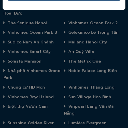
Khu đô thị Lideco Huyện
Vinhome Ocean Park
Hoài Đức
The Senique Hanoi
Vinhomes Ocean Park 2
Vinhomes Ocean Park 3
Geleximco Lê Trọng Tấn
Sudico Nam An Khánh
Mailand Hanoi City
Vinhomes Smart City
An Quý Villa
Solasta Mansion
The Matrix One
Nhà phố Vinhomes Grand
Noble Palace Long Biên
Park
Chung cư HD Mon
Vinhomes Thăng Long
Vinhomes Royal Island
Sun Village Hòa Bình
Biệt thự Vườn Cam
Vinpearl Làng Vân Đà
Nẵng
Sunshine Golden River
Lumière Evergreen