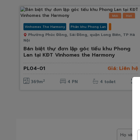
Mới
Hot
Vinhomes The Harmony
Phân khu Phong Lan
Phường Phúc Đồng, Sài Đồng, quận Long Biên, TP Hà
Nội
Bán biệt thự đơn lập góc tiểu khu Phong
Lan tại KĐT Vinhomes the Harmony
PL04-01
Giá: Liên hệ
2
369m
4 PN
4 toilet