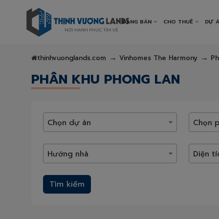
ĐANG BÁN
CHO THUÊ
DỰ 
thinhvuonglands.com
Vinhomes The Harmony
Ph
PHÂN KHU PHONG LAN
Chọn dự án
Chọn p
Hướng nhà
Diện tí
Tìm kiếm