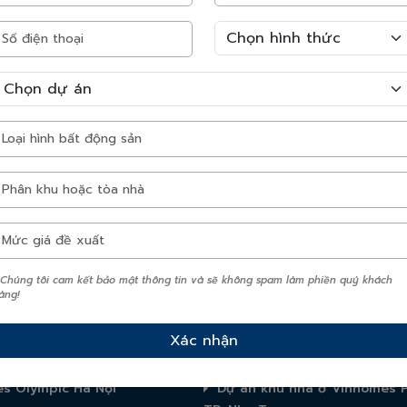
 thời gian hỗ trợ tư vấn
cam kết bảo mật thông tin và sẽ không spam làm phiền quý khách hàng!
 Chúng tôi cam kết bảo mật thông tin và sẽ không spam làm phiền quý khách
àng!
ổi bật
 Sky Park
Vinhomes Hạ Long Xanh
s Olympic Hà Nội
Dự án khu nhà ở Vinhomes 