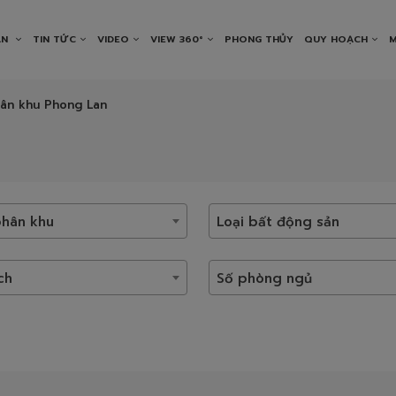
ÁN
TIN TỨC
VIDEO
VIEW 360°
PHONG THỦY
QUY HOẠCH
M
ân khu Phong Lan
hân khu
Loại bất động sản
ch
Số phòng ngủ