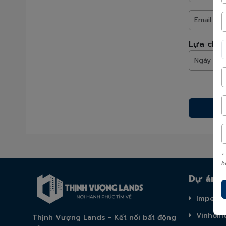
Lựa chọn
* Chúng tôi 
*
h
Dự án n
Imperia
Vinhome
Thịnh Vượng Lands - Kết nối bất động