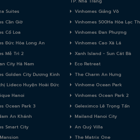
TP. Nha Trang
za Suites
Vinhomes Giảng Võ
s Cần Giờ
Vinhomes 500Ha Hòa Lạc Th
s Cổ Loa
Vinhomes Đan Phượng
s Đức Hòa Long An
Vinhomes Cao Xà Lá
s Mễ Trì 2
Xanh Island - Sun Cát Bà
an City Hà Nam
Eco Retreat
s Golden City Dương Kinh
The Charm An Hưng
thị Lideco Huyện Hoài Đức
Vinhome Ocean Park
ique Hanoi
Vinhomes Ocean Park 2
s Ocean Park 3
Geleximco Lê Trọng Tấn
 Nam An Khánh
Mailand Hanoi City
s Smart City
An Quý Villa
 Mansion
The Matrix One