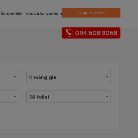
Ký gửi mua/bán
ẪU NHÀ ĐẸP
VÀNG BẠC QUANG HANH
094.608.9068
Khoảng giá
Số toilet