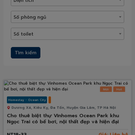
Diện tích
Số phòng ngủ
Số toilet
Tìm kiếm
Mới
Hot
Homestay - Ocean City
Dương Xá, Kiêu Kỵ, Đa Tốn, Huyện Gia Lâm, TP Hà Nội
Cho thuê biệt thự Vinhomes Ocean Park khu
Ngọc Trai có bể bơi, nội thất đẹp và hiện đại
NT18-33
Giá: Liên hệ