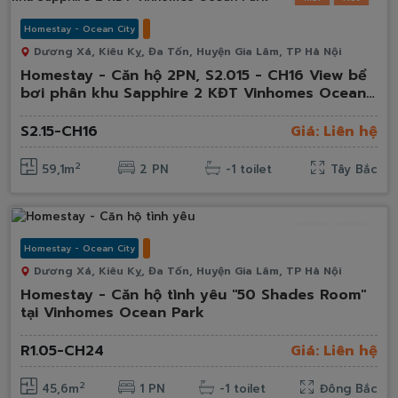
Homestay - Ocean City
Dương Xá, Kiêu Kỵ, Đa Tốn, Huyện Gia Lâm, TP Hà Nội
Homestay - Căn hộ 2PN, S2.015 - CH16 View bể
bơi phân khu Sapphire 2 KĐT Vinhomes Ocean
Park
S2.15-CH16
Giá: Liên hệ
2
59,1m
2 PN
-1 toilet
Tây Bắc
Mới
Hot
Homestay - Ocean City
Dương Xá, Kiêu Kỵ, Đa Tốn, Huyện Gia Lâm, TP Hà Nội
Homestay - Căn hộ tình yêu "50 Shades Room"
tại Vinhomes Ocean Park
R1.05-CH24
Giá: Liên hệ
2
45,6m
1 PN
-1 toilet
Đông Bắc