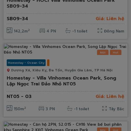
Homestay - HOCI Villa Vinhomes Ocean Park
SB09-34
SB09-34
Giá: Liên hệ
2
142,2m
4 PN
-1 toilet
Đông Nam
Mới
Hot
Homestay - Ocean City
Dương Xá, Kiêu Kỵ, Đa Tốn, Huyện Gia Lâm, TP Hà Nội
Homestay - Villa Vinhomes Ocean Park, Song
Lập Ngọc Trai Đảo Nhỏ NT05
NT05 - 03
Giá: Liên hệ
2
150m
3 PN
-1 toilet
Tây Bắc
Mới
Hot