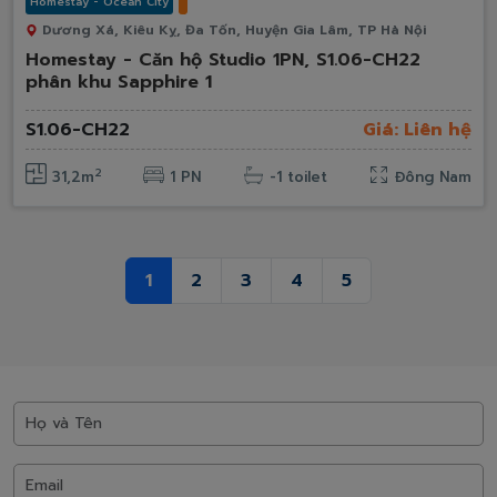
Homestay - Ocean City
Dương Xá, Kiêu Kỵ, Đa Tốn, Huyện Gia Lâm, TP Hà Nội
Homestay - Căn hộ Studio 1PN, S1.06-CH22
phân khu Sapphire 1
S1.06-CH22
Giá: Liên hệ
2
31,2m
1 PN
-1 toilet
Đông Nam
1
2
3
4
5