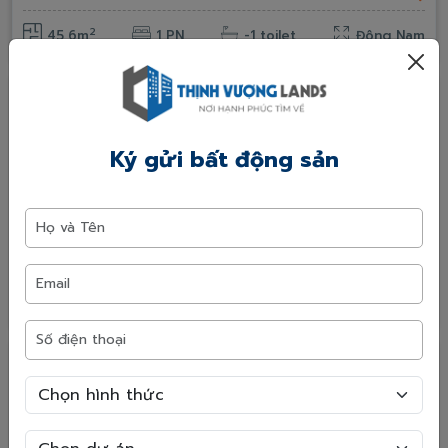
2
45,6m
1 PN
-1 toilet
Đông Nam
Mới
Hot
Homestay - Ocean City
Ký gửi bất động sản
Dương Xá, Kiêu Kỵ, Đa Tốn, Huyện Gia Lâm, TP Hà Nội
Homestay - Villa Vinhomes Ocean Park, Song
Lập Ngọc Trai Đảo lớn NT17-38
NT17-38
Giá: Liên hệ
2
141.8m
3 PN
-1 toilet
Tây Bắc
Mới
Hot
Homestay - Ocean City
Dương Xá, Kiêu Kỵ, Đa Tốn, Huyện Gia Lâm, TP Hà Nội
Homestay - HOGI Villa Vinhomes Ocean Park