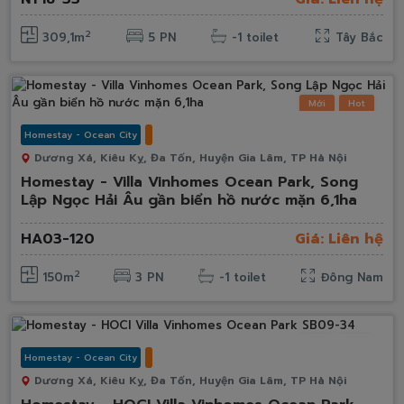
2
309,1m
5 PN
-1 toilet
Tây Bắc
Mới
Hot
Homestay - Ocean City
Dương Xá, Kiêu Kỵ, Đa Tốn, Huyện Gia Lâm, TP Hà Nội
Homestay - Villa Vinhomes Ocean Park, Song
Lập Ngọc Hải Âu gần biển hồ nước mặn 6,1ha
HA03-120
Giá: Liên hệ
2
150m
3 PN
-1 toilet
Đông Nam
Mới
Hot
Homestay - Ocean City
Dương Xá, Kiêu Kỵ, Đa Tốn, Huyện Gia Lâm, TP Hà Nội