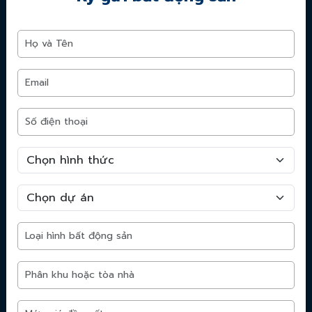
Thịnh Vượng Lands - Kết nối bất động sản
Tự hào là một trong những nhân viên tư vấn Bất động
sản xuất xắc nhất năm 2018 với hơn 100 dự án tư vấn
mua - bán thành công, tôi tự tin giúp bạn với mọi nhu
cầu về bất động sản ở và cho thuê,...
Dự án nổi bật
Imperia Sky Park
Vinhomes Hạ Long Xanh
Vinhomes Olympic Hà Nội
Dự án khu nhà ở Vinhomes
Phú Quý - TP. Nha Trang
Sun Feliza Suites
Vinhomes Giảng Võ