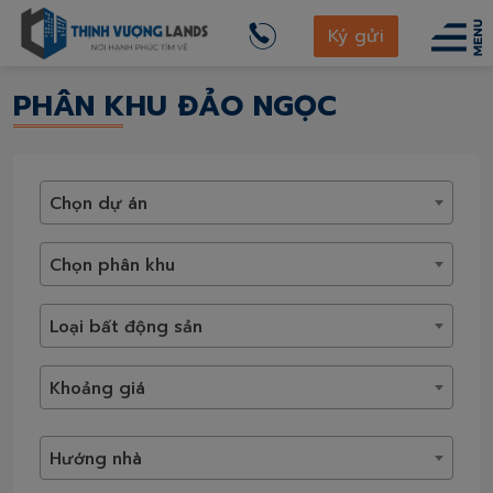
thinhvuonglands.com
Vinhomes Ocean Park 3
Ký gửi
Phân khu Đảo Ngọc
PHÂN KHU ĐẢO NGỌC
Chọn dự án
Chọn phân khu
Loại bất động sản
Khoảng giá
Hướng nhà